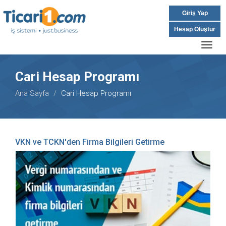
Giriş Yap
Hesap Oluştur
Togg
navig
Cari Hesap Programı
Ana Sayfa
Cari Hesap Programı
VKN ve TCKN'den Firma Bilgileri Getirme