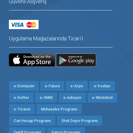
Güvenli Alışveriş
Uygulama Mağazalarında Ticari1
e-Dönüşüm
e-Fatura
e-Arşiv
e-İrsaliye
e-Defter
e-SMM
e-Adisyon
e-Müstahsil
e-Ticaret
Muhasebe Programı
Cari Hesap Programı
Stok Depo Programı
Teklif Programı
Fatura Programı