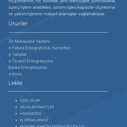
müşterilerine; hız, esneklik, yeni teknolojiler, yönetebilirlik,
süreç/işlem analitikleri, sistem/işlev/kapasite ölçekleme
ve yatırım/işletme maliyet avantajları sağlamaktadır.
Ürünler
Ön Muhasebe Yazılımı
e-Fatura Entegratörlük Hizmetleri
e-Tahsilat
e-Ticaret Entegrasyonu
Banka Entegrasyonu
e-İmza
Linkler
ÖZELLİKLER
ÜRÜNLER/PAKETLER
HAKKIMIZDA
İŞ ORTAKLARIMIZ
ENTEGRE YÖNETİM SİSTEMİ POLİTİKASI