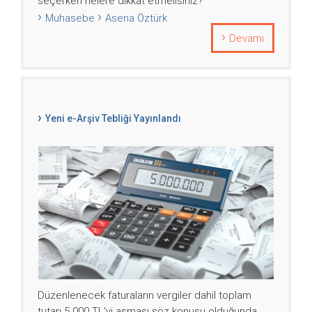
seçerken nelere dikkat etmelisiniz?
Muhasebe
Asena Öztürk
Devamı
Yeni e-Arşiv Tebliği Yayınlandı
Düzenlenecek faturaların vergiler dahil toplam
tutarı 5.000 TL'yi aşması söz konusu olduğunda