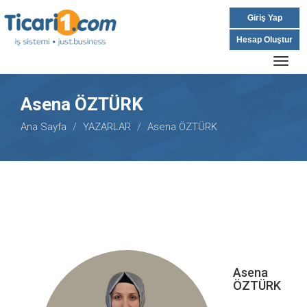
Giriş Yap
Hesap Oluştur
Togg
navig
Asena ÖZTÜRK
Ana Sayfa
YAZARLAR
Asena ÖZTÜRK
Asena
ÖZTÜRK