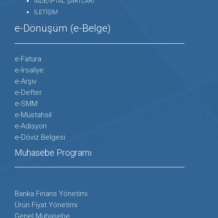
İADE/İPTAL ŞARTLARI
İLETİŞİM
e-Dönüşüm (e-Belge)
e-Fatura
e-İrsaliye
e-Arşiv
e-Defter
e-SMM
e-Müstahsil
e-Adisyon
e-Döviz Belgesi
Muhasebe Programı
Banka Finans Yönetimi
Ürün Fiyat Yönetimi
Genel Muhasebe