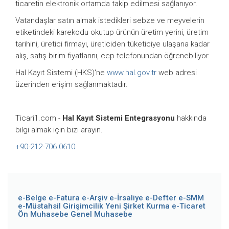
ticaretin elektronik ortamda takip edilmesi sağlanıyor.
Vatandaşlar satın almak istedikleri sebze ve meyvelerin
etiketindeki karekodu okutup ürünün üretim yerini, üretim
tarihini, üretici firmayı, üreticiden tüketiciye ulaşana kadar
alış, satış birim fiyatlarını, cep telefonundan öğrenebiliyor.
Hal Kayıt Sistemi (HKS)'ne
www.hal.gov.tr
web adresi
üzerinden erişim sağlanmaktadır.
Ticari1.com -
Hal Kayıt Sistemi Entegrasyonu
hakkında
bilgi almak için bizi arayın.
+90-212-706 0610
e-Belge
e-Fatura
e-Arşiv
e-İrsaliye
e-Defter
e-SMM
e-Müstahsil
Girişimcilik
Yeni Şirket Kurma
e-Ticaret
Ön Muhasebe
Genel Muhasebe